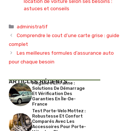
location de voiture selon ses besoins :
astuces et conseils
Catégories
administratif
Comprendre le cout d’une carte grise : guide
complet
Les meilleures formules d’assurance auto
pour chaque besoin
ARTICLES RÉCENTS
Megane II En Panne :
Solutions De Démarrage
Et Vérification Des
Garanties En Île-De-
France
Test Porte-Velo Mottez :
Robustesse Et Confort
Comparés Avec Les
Accessoires Pour Porte-