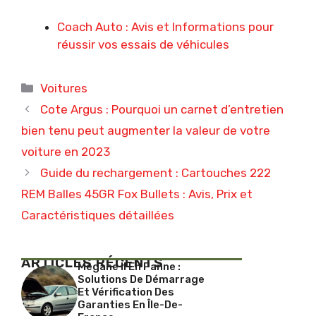
Coach Auto : Avis et Informations pour
réussir vos essais de véhicules
Catégories
Voitures
Cote Argus : Pourquoi un carnet d’entretien
bien tenu peut augmenter la valeur de votre
voiture en 2023
Guide du rechargement : Cartouches 222
REM Balles 45GR Fox Bullets : Avis, Prix et
Caractéristiques détaillées
ARTICLES RÉCENTS
Megane II En Panne :
Solutions De Démarrage
Et Vérification Des
Garanties En Île-De-